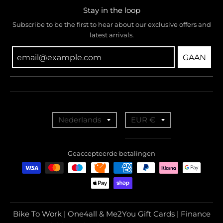
Stay in the loop
Subscribe to be the first to hear about our exclusive offers and
latest arrivals.
GAAN
T
T
Nederlands
EUR €
r
r
a
a
Geaccepteerde betalingen
n
n
s
s
l
l
a
a
Bike To Work | One4all & Me2You Gift Cards | Finance