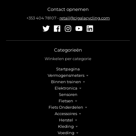
l
l
Contact opnemen
.
.
g
g
+353 404 78107
•
retail@cigalacycling.com
e
e
n
n
e
e
r
r
a
a
Categorieën
l
l
Winkelen per categorie
.
.
Startpagina
l
c
Vermogensmeters
a
u
Binnen trainen
n
r
Elektronica
g
r
Sensoren
u
e
Fietsen
a
n
Fiets Onderdelen
g
c
Accessoires
e
y
Herstel
.
.
Kleding
d
d
Voeding