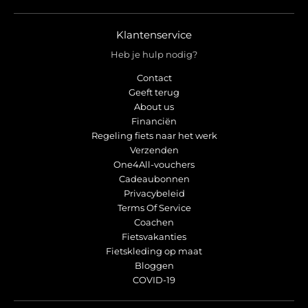
r
r
o
o
p
p
Klantenservice
d
d
Heb je hulp nodig?
o
o
w
w
Contact
n
n
Geeft terug
_
_
About us
l
l
Financiën
Regeling fiets naar het werk
a
a
Verzenden
b
b
One4All-vouchers
e
e
Cadeaubonnen
l
l
Privacybeleid
Terms Of Service
Coachen
Fietsvakanties
Fietskleding op maat
Bloggen
COVID-19