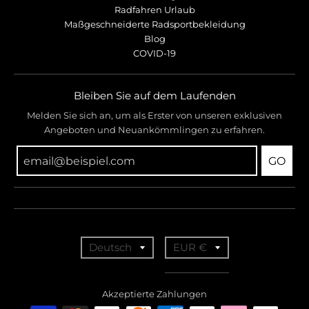
Radfahren Urlaub
Maßgeschneiderte Radsportbekleidung
Blog
COVID-19
Bleiben Sie auf dem Laufenden
Melden Sie sich an, um als Erster von unseren exklusiven
Angeboten und Neuankömmlingen zu erfahren.
GO
T
T
Deutsch
EUR €
r
r
a
a
Akzeptierte Zahlungen
n
n