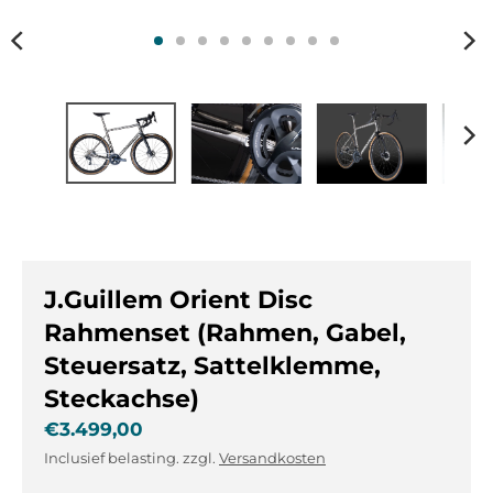
e
e
.
.
g
g
e
e
n
n
e
e
r
r
a
a
l
l
.
.
l
c
a
u
J.Guillem Orient Disc
n
r
g
r
Rahmenset (Rahmen, Gabel,
u
e
Steuersatz, Sattelklemme,
a
n
Steckachse)
g
c
e
y
€3.499,00
.
.
Inclusief belasting. zzgl.
Versandkosten
d
d