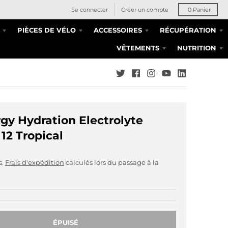
Se connecter
Créer un compte
0
Panier
PIÈCES DE VÉLO
ACCESSOIRES
RÉCUPÉRATION
VÊTEMENTS
NUTRITION
gy Hydration Electrolyte
 12 Tropical
s.
Frais d'expédition
calculés lors du passage à la
ÉPUISÉ