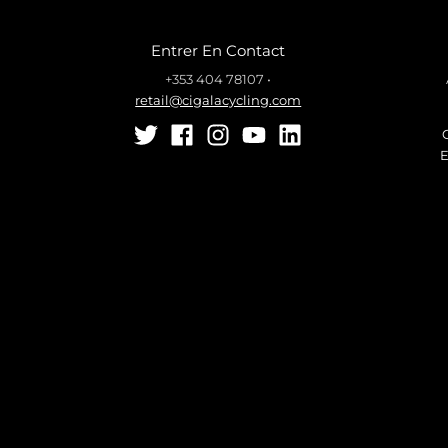
Entrer En Contact
+353 404 78107
•
retail@cigalacycling.com
E