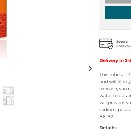
Delivery in 2-
This tube of 1
and will fit in
exercise, you 
water to obtai
will prevent y
sodium, potass
B6, B2.
Details: