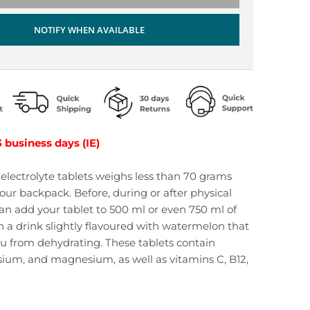
NOTIFY WHEN AVAILABLE
3 business days (IE)
2 electrolyte tablets weighs less than 70 grams
 your backpack. Before, during or after physical
can add your tablet to 500 ml or even 750 ml of
n a drink slightly flavoured with watermelon that
ou from dehydrating. These tablets contain
ium, and magnesium, as well as vitamins C, B12,